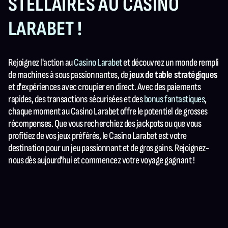
STELLAIRES AU CASINO
LARABET !
Rejoignez l'action au
Casino Larabet
et découvrez un monde rempli
de machines à sous passionnantes, de
jeux de table stratégiques
et d'expériences avec croupier en direct. Avec des paiements
rapides, des transactions sécurisées et des
bonus fantastiques
,
chaque moment au Casino Larabet offre le potentiel de grosses
récompenses. Que vous recherchiez des jackpots ou que vous
profitiez de vos jeux préférés, le Casino Larabet est votre
destination pour un jeu passionnant et de gros gains. Rejoignez-
nous dès aujourd'hui et commencez votre voyage gagnant !