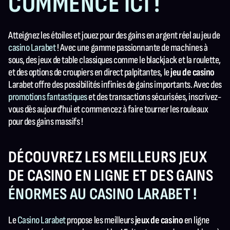
COMMENCE ICI !
Atteignez les étoiles et jouez pour des gains en argent réel au jeu de
casino Larabet
! Avec une gamme passionnante de machines à
sous, des jeux de table classiques comme le blackjack et la roulette,
et des options de croupiers en direct palpitantes, le
jeu de casino
Larabet offre des possibilités infinies de gains importants. Avec des
promotions fantastiques
et des transactions sécurisées, inscrivez-
vous dès aujourd'hui et commencez à faire tourner les rouleaux
pour des gains massifs !
DÉCOUVREZ LES MEILLEURS JEUX
DE CASINO EN LIGNE ET DES GAINS
ÉNORMES AU CASINO LARABET !
Le
Casino Larabet
propose les meilleurs
jeux de casino
en ligne