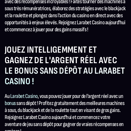
avec des récompenses incroyables ! Faites tourner des machines à
sous très rémunératrices, élaborez des stratégies avec le blackjack
et la roulette et plongez dans l'action du casino en direct avec des
opportunités à enjeux élevés. Rejoignez Larabet Casino aujourd'hui
et commencez à jouer pour des gains massifs !
JOUEZ INTELLIGEMMENT ET
GAGNEZ DE L'ARGENT RÉEL AVEC
LE BONUS SANS DÉPÔT AU LARABET
CASINO !
Au
Larabet Casino
, vous pouvez jouer pour de l'argent réel avec un
bonus
sans dépôt ! Profitez gratuitement des meilleures machines
à sous, du blackjack et de la roulette tout en visant de gros gains.
Rejoignez Larabet Casino aujourd'hui et commencez votre
aventure de jeu sans dépôt pour gagner de vraies récompenses en