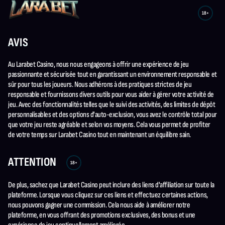
18+
AVIS
Au Larabet Casino, nous nous engageons à offrir une expérience de jeu
passionnante et sécurisée tout en garantissant un environnement responsable et
sûr pour tous les joueurs. Nous adhérons à des pratiques strictes de jeu
responsable et fournissons divers outils pour vous aider à gérer votre activité de
jeu. Avec des fonctionnalités telles que le suivi des activités, des limites de dépôt
personnalisables et des options d'auto-exclusion, vous avez le contrôle total pour
que votre jeu reste agréable et selon vos moyens. Cela vous permet de profiter
de votre temps sur Larabet Casino tout en maintenant un équilibre sain.
ATTENTION
18+
De plus, sachez que Larabet Casino peut inclure des liens d'affiliation sur toute la
plateforme. Lorsque vous cliquez sur ces liens et effectuez certaines actions,
nous pouvons gagner une commission. Cela nous aide à améliorer notre
plateforme, en vous offrant des promotions exclusives, des bonus et une